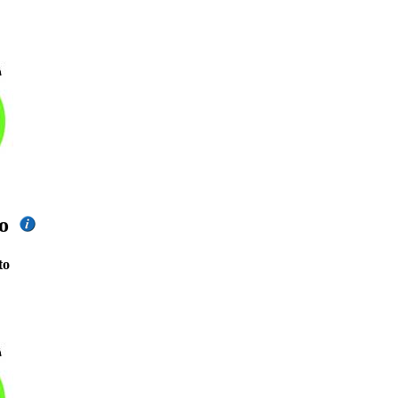
nto
to