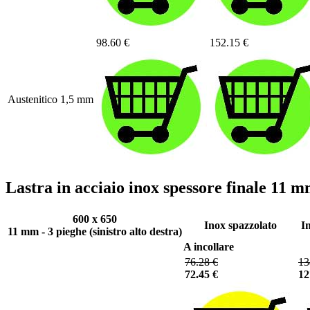
98.60 €
152.15 €
Austenitico 1,5 mm
Lastra in acciaio inox spessore finale 11
600 x 650
Inox spazzolato
I
11 mm - 3 pieghe (sinistro alto destra)
A incollare
76.28 €
13
72.45 €
12