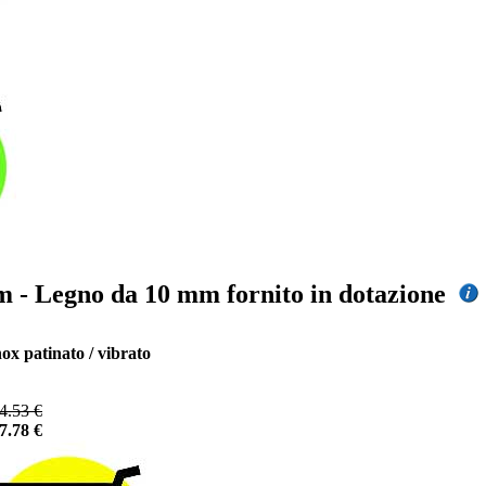
 mm - Legno da 10 mm fornito in dotazione
nox patinato / vibrato
4.53 €
7.78 €