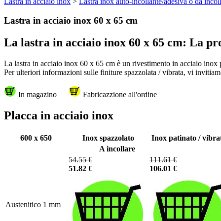
Lastra in acciaio inox
>
Lastra inox auto-incollante/adesiva o da incol
Lastra in acciaio inox 60 x 65 cm
La lastra in acciaio inox 60 x 65 cm: La pro
La lastra in acciaio inox 60 x 65 cm è un rivestimento in acciaio inox p
Per ulteriori informazioni sulle finiture spazzolata / vibrata, vi invitiam
In magazino
Fabricazzione all'ordine
Placca in acciaio inox
600 x 650
Inox spazzolato
Inox patinato / vibra
A incollare
54.55 €
111.61 €
51.82 €
106.01 €
Austenitico 1 mm