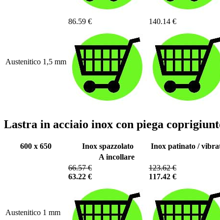
86.59 €
140.14 €
Austenitico 1,5 mm
Lastra in acciaio inox con piega coprigiu
600 x 650
Inox spazzolato
Inox patinato / vibra
A incollare
66.57 €
123.62 €
63.22 €
117.42 €
Austenitico 1 mm