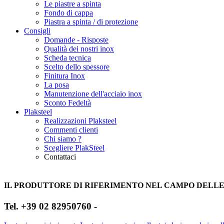
Le piastre a spinta
Fondo di cappa
Piastra a spinta / di protezione
Consigli
Domande - Risposte
Qualità dei nostri inox
Scheda tecnica
Scelto dello spessore
Finitura Inox
La posa
Manutenzione dell'acciaio inox
Sconto Fedeltà
Plaksteel
Realizzazioni Plaksteel
Commenti clienti
Chi siamo ?
Scegliere PlakSteel
Contattaci
+33 2 30 96 00 03
IL PRODUTTORE DI RIFERIMENTO NEL CAMPO DELLE 
Tel. +39 02 82950760 -