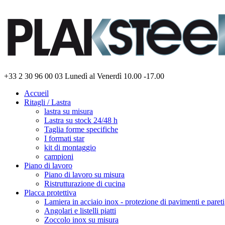
+33 2 30 96 00 03
Lunedì al Venerdì 10.00 -17.00
Accueil
Ritagli / Lastra
lastra su misura
Lastra su stock 24/48 h
Taglia forme specifiche
I formati star
kit di montaggio
campioni
Piano di lavoro
Piano di lavoro su misura
Ristrutturazione di cucina
Placca protettiva
Lamiera in acciaio inox - protezione di pavimenti e pareti
Angolari e listelli piatti
Zoccolo inox su misura