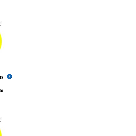
nto
to