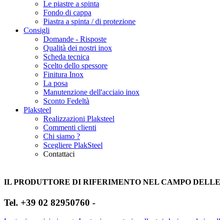
Le piastre a spinta
Fondo di cappa
Piastra a spinta / di protezione
Consigli
Domande - Risposte
Qualità dei nostri inox
Scheda tecnica
Scelto dello spessore
Finitura Inox
La posa
Manutenzione dell'acciaio inox
Sconto Fedeltà
Plaksteel
Realizzazioni Plaksteel
Commenti clienti
Chi siamo ?
Scegliere PlakSteel
Contattaci
+33 2 30 96 00 03
IL PRODUTTORE DI RIFERIMENTO NEL CAMPO DELLE 
Tel. +39 02 82950760 -