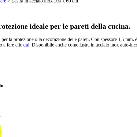
lare
> Lastra in acciaio inox 100 x 60 cm
otezione ideale per le pareti della cucina.
 per la protezione o la decorazione delle pareti. Con spessore 1,5 mm, è l
o a fare clic
qui
. Disponibile anche come lastra in acciaio inox auto-in
to