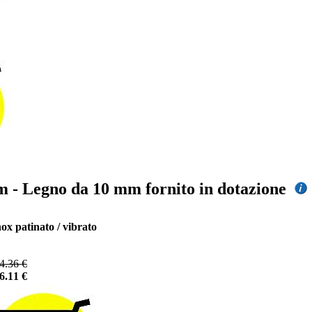
 mm - Legno da 10 mm fornito in dotazione
nox patinato / vibrato
4.36 €
6.11 €