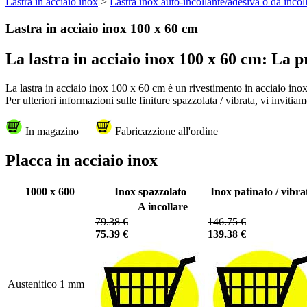
Lastra in acciaio inox
>
Lastra inox auto-incollante/adesiva o da incol
Lastra in acciaio inox 100 x 60 cm
La lastra in acciaio inox 100 x 60 cm: La pr
La lastra in acciaio inox 100 x 60 cm è un rivestimento in acciaio inox
Per ulteriori informazioni sulle finiture spazzolata / vibrata, vi invitiam
In magazino
Fabricazzione all'ordine
Placca in acciaio inox
1000 x 600
Inox spazzolato
Inox patinato / vibra
A incollare
79.38 €
146.75 €
75.39 €
139.38 €
Austenitico 1 mm