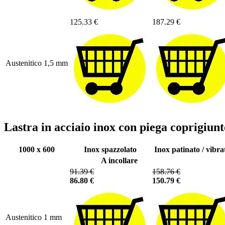
125.33 €
187.29 €
Austenitico 1,5 mm
Lastra in acciaio inox con piega coprigiu
1000 x 600
Inox spazzolato
Inox patinato / vibra
A incollare
91.39 €
158.76 €
86.80 €
150.79 €
Austenitico 1 mm