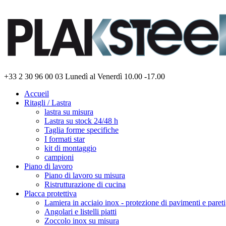
+33 2 30 96 00 03
Lunedì al Venerdì 10.00 -17.00
Accueil
Ritagli / Lastra
lastra su misura
Lastra su stock 24/48 h
Taglia forme specifiche
I formati star
kit di montaggio
campioni
Piano di lavoro
Piano di lavoro su misura
Ristrutturazione di cucina
Placca protettiva
Lamiera in acciaio inox - protezione di pavimenti e pareti
Angolari e listelli piatti
Zoccolo inox su misura